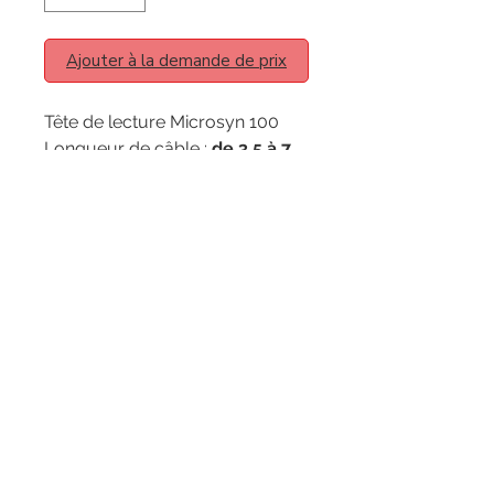
Ajouter à la demande de prix
Tête de lecture Microsyn 100
Longueur de câble :
de 3,5 à 7
m
Nous contacter
​ZI La Bergerie - Rue Ampère
49280 LA SEGUINIERE
​Tél :
02 41 56 00 77
E-mail :
commercial@rsmolg2b.com
Service client
Politique en matière de cookies
Qui sommes nous ? >
Nous contacter >
Mentions légales