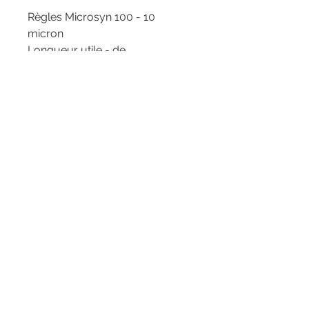
Règles Microsyn 100 - 10
micron
Longueur utile - de
déplacement :
de 50 à
1000 mm
Longueur total :
de 223 à 1173
Nous contacter
mm
​ZI La Bergerie - Rue Ampère
49280 LA SEGUINIERE
​Tél :
02 41 56 00 77
E-mail :
commercial@rsmolg2b.com
Service client
Politique en matière de cookies
Qui sommes nous ? >
Nous contacter >
Mentions légales
Donner votre avis ! >
Politique de confidentialité
Paiement >