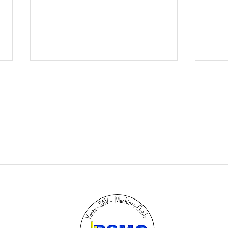
Compte à rebours lancé : J-
Inst
56 avant les Journées
réus
Technique !
!