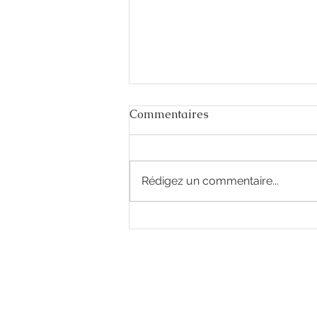
Commentaires
Rédigez un commentaire...
J-15 avant l’ouverture du
salon Ouest Industries à
Rennes !
Nous contacter
​ZI La Bergerie - Rue Ampère