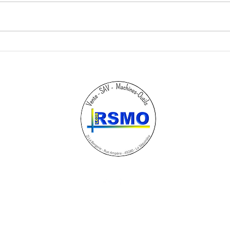
Compte à rebours lancé : J-
Inst
56 avant les Journées
réus
Technique !
!
en matière de cookies
Mentions légales
Politique de con