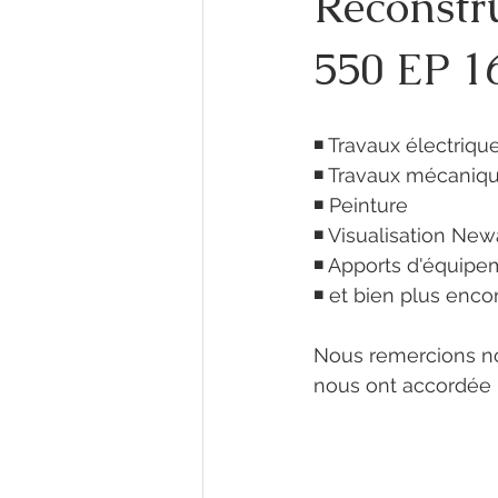
Reconstru
550 EP 1
◾ Travaux électriqu
◾ Travaux mécaniq
◾ Peinture
◾ Visualisation New
◾ Apports d'équipem
◾ et bien plus encore
Nous remercions not
nous ont accordée 