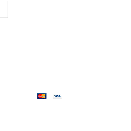
allation & formation
sies chez Cuivrinox (35)
Service client
Qui sommes nous ? >
Nous contacter >
Donner votre avis ! >
Paiement >
fidentialité