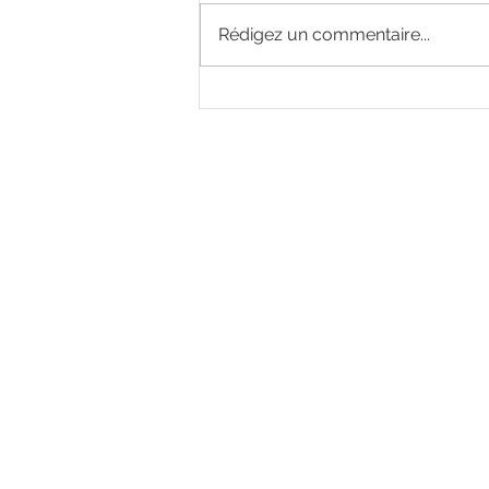
Rédigez un commentaire...
J-15 avant l’ouverture du
salon Ouest Industries à
Rennes !
Nous contacter
​ZI La Bergerie - Rue Ampère
49280 LA SEGUINIERE
​Tél :
02 41 56 00 77
E-mail :
commercial@rsmolg2b.com
Politique 