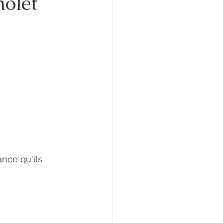
holet
nce qu'ils 