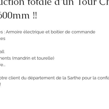
ction totale d'un Tour C
600mm !!
es : Armoire électrique et boitier de commande
ues
all
ents (mandrin et tourelle)
...
re client du département de la Sarthe pour la confia
!