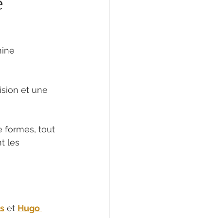
e
hine 
sion et une 
 formes, tout 
t les 
is
 et 
Hugo 