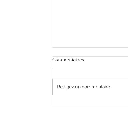
Commentaires
Rédigez un commentaire...
J-15 avant l’ouverture du
salon Ouest Industries à
Rennes !