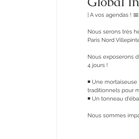
Global In
| A vos agendas ! 📅
Nous serons très he
Paris Nord Villepint
Nous exposerons de
4 jours !
◾ Une mortaiseuse 
traditionnels pour 
◾ Un tonneau d'éb
Nous sommes impati